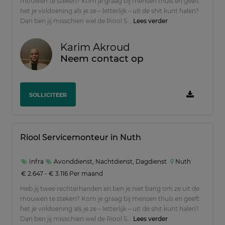
mouwen te steken? Kom je graag bij mensen thuis en geeft
het je voldoening als je ze – letterlijk – uit de shit kunt halen?
Dan ben jij misschien wel de Riool S...
Lees verder
Karim Akroud
Neem contact op
SOLLICITEER
Riool Servicemonteur in Nuth
Infra
Avonddienst, Nachtdienst, Dagdienst
Nuth
€ 2.647 - € 3.116 Per maand
Heb jij twee rechterhanden en ben je niet bang om ze uit de
mouwen te steken? Kom je graag bij mensen thuis en geeft
het je voldoening als je ze – letterlijk – uit de shit kunt halen?
Dan ben jij misschien wel de Riool S...
Lees verder