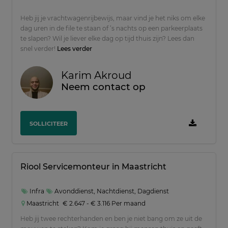
Heb jij je vrachtwagenrijbewijs, maar vind je het niks om elke
dag uren in de file te staan of ’s nachts op een parkeerplaats
te slapen? Wil je liever elke dag op tijd thuis zijn? Lees dan
snel verder!
Lees verder
Karim Akroud
Neem contact op
SOLLICITEER
Riool Servicemonteur in Maastricht
Infra
Avonddienst, Nachtdienst, Dagdienst
Maastricht
€ 2.647 - € 3.116 Per maand
Heb jij twee rechterhanden en ben je niet bang om ze uit de