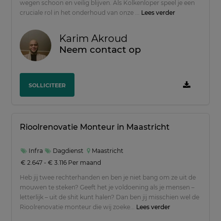
wegen schoon en veilig blijven. Als Kolkenloper speel je een
cruciale rol in het onderhoud van onze ...
Lees verder
Karim Akroud
Neem contact op
Vakgebied
Commercieel
6
SOLLICITEER
Techniek
3
Transport
3
Rioolrenovatie Monteur in Maastricht
Management
1
Financieel
2
Infra
Dagdienst
Maastricht
€ 2.647 - € 3.116 Per maand
Administratief / Secretarieel
2
Heb jij twee rechterhanden en ben je niet bang om ze uit de
Marketing / Communicatie
1
mouwen te steken? Geeft het je voldoening als je mensen –
letterlijk – uit de shit kunt halen? Dan ben jij misschien wel de
Facilitair
2
Rioolrenovatie monteur die wij zoeke...
Lees verder
Bouw
5