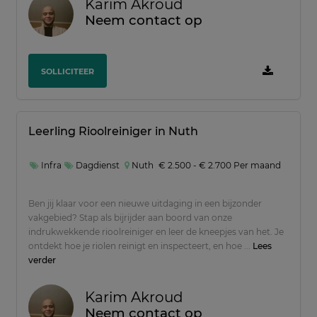
Karim Akroud
Neem contact op
SOLLICITEER
Leerling Rioolreiniger in Nuth
Infra
Dagdienst
Nuth
€ 2.500 - € 2.700 Per maand
Ben jij klaar voor een nieuwe uitdaging in een bijzonder
vakgebied? Stap als bijrijder aan boord van onze
indrukwekkende rioolreiniger en leer de kneepjes van het. Je
ontdekt hoe je riolen reinigt en inspecteert, en hoe ...
Lees
verder
Karim Akroud
Neem contact op