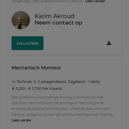
omgeving? Dan is deze functie in Ohé La...
Lees verder
Karim Akroud
Neem contact op
SOLLICITEER
Mechanisch Monteur
Techniek
2-ploegendienst, Dagdienst
Venlo
€ 3.250 - € 3.700 Per maand
Ben jij technisch aangelegd en krijg jij energie van het
oplossen van mechanische storingen? Beschik jij over
ervaring als Mechanisch Monteur of ben je klaar voor een
nieuwe uitdaging binnen een productieomgeving? Dan be...
Lees verder