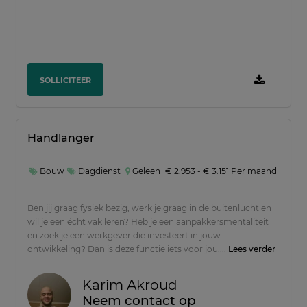
SOLLICITEER
Handlanger
Bouw
Dagdienst
Geleen
€ 2.953 - € 3.151 Per maand
Ben jij graag fysiek bezig, werk je graag in de buitenlucht en
wil je een écht vak leren? Heb je een aanpakkersmentaliteit
en zoek je een werkgever die investeert in jouw
ontwikkeling? Dan is deze functie iets voor jou....
Lees verder
Karim Akroud
Neem contact op