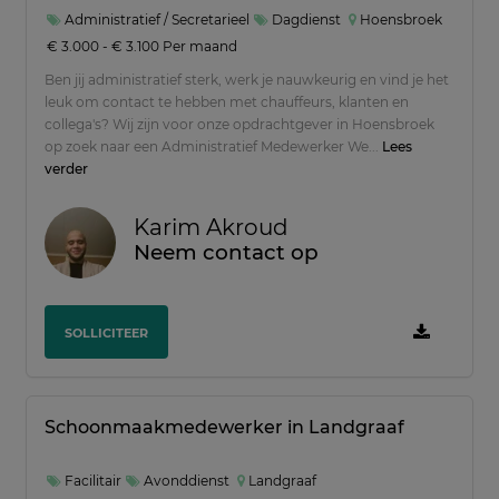
Administratief / Secretarieel
Dagdienst
Hoensbroek
€ 3.000 - € 3.100 Per maand
Ben jij administratief sterk, werk je nauwkeurig en vind je het
leuk om contact te hebben met chauffeurs, klanten en
collega's? Wij zijn voor onze opdrachtgever in Hoensbroek
op zoek naar een Administratief Medewerker We...
Lees
verder
Karim Akroud
Neem contact op
SOLLICITEER
Schoonmaakmedewerker in Landgraaf
Facilitair
Avonddienst
Landgraaf