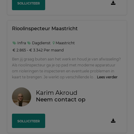
SOLLICITEER
Rioolinspecteur Maastricht
Infra
Dagdienst
Maastricht
€ 2.865 - € 3.342 Per maand
Ben jij graag buiten aan het werk en houd je van afwisseling?
Als rioolinspecteur ga je op pad met moderne apparatuur
om rioleringen te inspecteren en eventuele problemen in
kaart te brengen. Je werkt op verschillende lo...
Lees verder
Karim Akroud
Neem contact op
SOLLICITEER