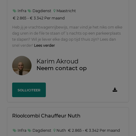
Infra
Dagdienst
Maastricht
€ 2.865 - € 3.342 Per maand
Heb jij je vrachtwagenrijbewijs, maar vind je het niks om elke
dag uren in de file te staan of ’s nachts op een parkeerplaats
te slapen? Wil je liever elke dag op tijd thuis zijn? Lees dan
snel verder!
Lees verder
Karim Akroud
Neem contact op
SOLLICITEER
Rioolcombi Chauffeur Nuth
Infra
Dagdienst
Nuth
€ 2.865 - € 3.342 Per maand