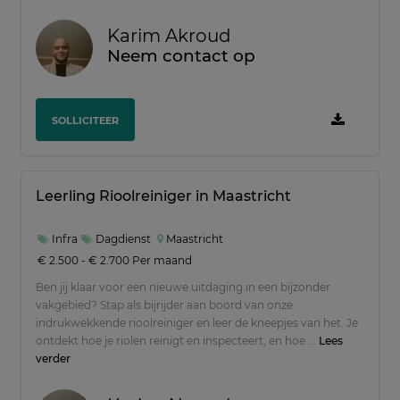
Karim Akroud
Neem contact op
SOLLICITEER
Leerling Rioolreiniger in Maastricht
Infra
Dagdienst
Maastricht
€ 2.500 - € 2.700 Per maand
Ben jij klaar voor een nieuwe uitdaging in een bijzonder
vakgebied? Stap als bijrijder aan boord van onze
indrukwekkende rioolreiniger en leer de kneepjes van het. Je
ontdekt hoe je riolen reinigt en inspecteert, en hoe ...
Lees
verder