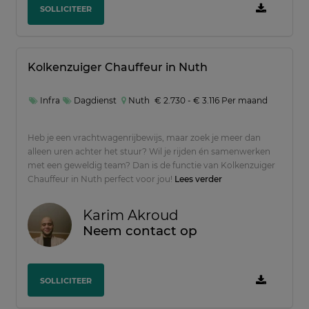
SOLLICITEER
Kolkenzuiger Chauffeur in Nuth
Infra
Dagdienst
Nuth
€ 2.730 - € 3.116 Per maand
Heb je een vrachtwagenrijbewijs, maar zoek je meer dan
alleen uren achter het stuur? Wil je rijden én samenwerken
met een geweldig team? Dan is de functie van Kolkenzuiger
Chauffeur in Nuth perfect voor jou!
Lees verder
Karim Akroud
Neem contact op
SOLLICITEER