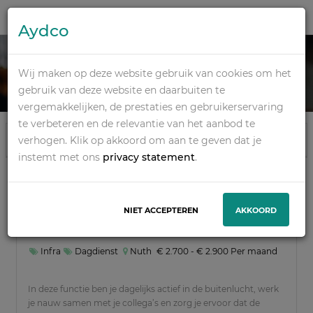
Aydco
HR
Wij maken op deze website gebruik van cookies om het
gebruik van deze website en daarbuiten te
vergemakkelijken, de prestaties en gebruikerservaring
te verbeteren en de relevantie van het aanbod te
Taakfilters
verhogen. Klik op akkoord om aan te geven dat je
Filters wissen
instemt met ons
privacy statement
.
1-20 van 79 resultaten
NIET ACCEPTEREN
AKKOORD
Kolkenloper in Nuth
Afstand
Infra
Dagdienst
Nuth
€ 2.700 - € 2.900 Per maand
In deze functie ben je dagelijks actief in de buitenlucht, werk
je nauw samen met je collega’s en zorg je ervoor dat de