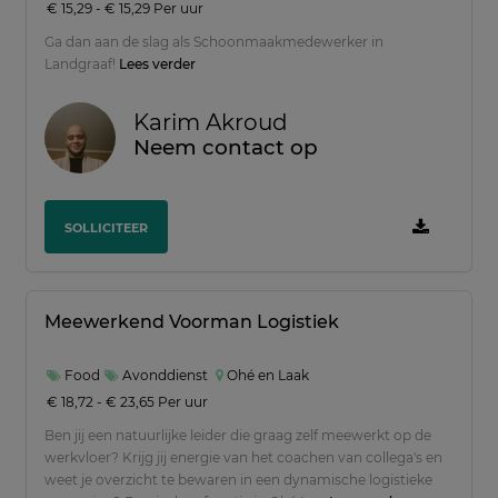
€ 15,29 - € 15,29 Per uur
Ga dan aan de slag als Schoonmaakmedewerker in
Landgraaf!
Lees verder
Karim Akroud
Neem contact op
SOLLICITEER
Meewerkend Voorman Logistiek
Food
Avonddienst
Ohé en Laak
€ 18,72 - € 23,65 Per uur
Ben jij een natuurlijke leider die graag zelf meewerkt op de
werkvloer? Krijg jij energie van het coachen van collega's en
weet je overzicht te bewaren in een dynamische logistieke