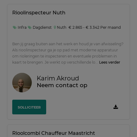
Rioolinspecteur Nuth
Infra
Dagdienst
Nuth
€ 2.865 - € 3.342 Per maand
Ben jij graag buiten aan het werk en houd je van afwisseling?
Als rioolinspecteur ga je op pad met moderne apparatuur
om rioleringen te inspecteren en eventuele problemen in
kaart te brengen. Je werkt op verschillende lo...
Lees verder
Karim Akroud
Neem contact op
SOLLICITEER
Rioolcombi Chauffeur Maastricht