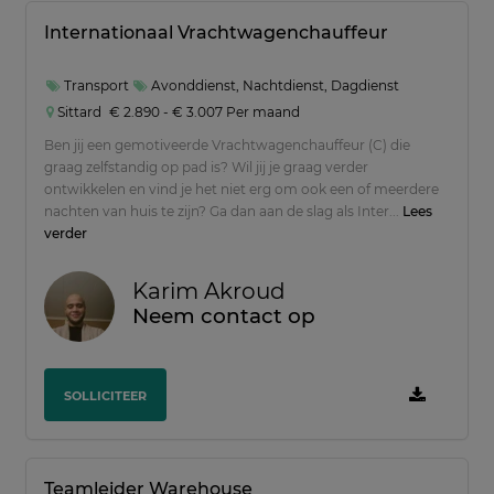
Internationaal Vrachtwagenchauffeur
Transport
Avonddienst, Nachtdienst, Dagdienst
Sittard
€ 2.890 - € 3.007 Per maand
Ben jij een gemotiveerde Vrachtwagenchauffeur (C) die
graag zelfstandig op pad is? Wil jij je graag verder
ontwikkelen en vind je het niet erg om ook een of meerdere
nachten van huis te zijn? Ga dan aan de slag als Inter...
Lees
verder
Karim Akroud
Neem contact op
SOLLICITEER
Teamleider Warehouse