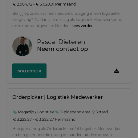
€ 2.904,72 - € 3.020,91 Per maand
Ben jij op zoek naar een nieuwe uitdaging in een logistieke
omgeving? Ga dan aan de slag als Logistiek Medewerker bij
onze opdrachtgever in Heerlen.
Lees verder
Pascal Dieteren
Neem contact op
SOLLICITEER
Orderpicker | Logistiek Medewerker
Magazijn / Logistiek
2-ploegendienst
Sittard
€ 3.222,27 - € 3.222,27 Per maand
Heb jij ervaring als Orderpicker en/of Logistiek Medewerker
en ben jij iemand die graag de handen uit de mouwen