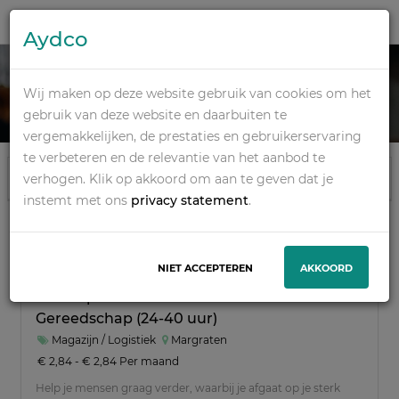
Aydco
LOGISTIEK
Wij maken op deze website gebruik van cookies om het
gebruik van deze website en daarbuiten te
vergemakkelijken, de prestaties en gebruikerservaring
te verbeteren en de relevantie van het aanbod te
Taakfilters
verhogen. Klik op akkoord om aan te geven dat je
Filters wissen
instemt met ons
privacy statement
.
1-14 van 14 resultaten
NIET ACCEPTEREN
AKKOORD
Verkoopmedewerker Elektra en
Gereedschap (24-40 uur)
Afstand
Magazijn / Logistiek
Margraten
€ 2,84 - € 2,84 Per maand
Help je mensen graag verder, waarbij je afgaat op je sterk