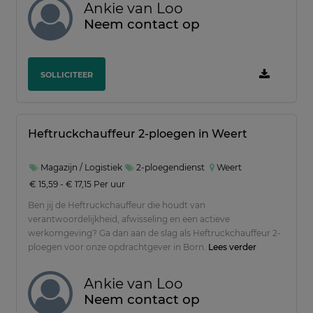
Ankie van Loo
Vwo
-
Neem contact op
Mbo
-
Hbo
-
SOLLICITEER
Ervaringsjaren
Heftruckchauffeur 2-ploegen in Weert
Van 0 tot 1 jaar
-
Magazijn / Logistiek
2-ploegendienst
Weert
Van 1 tot 2 jaar
-
€ 15,59 - € 17,15 Per uur
Ben jij de Heftruckchauffeur die houdt van
Van 2 tot 5 jaar
-
verantwoordelijkheid, afwisseling en een actieve
Van 5 tot 10 jaar
-
werkomgeving? Ga dan aan de slag als Heftruckchauffeur 2-
ploegen voor onze opdrachtgever in Born.
Lees verder
Meer dan 10 jaar
-
Ankie van Loo
Neem contact op