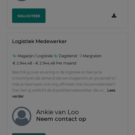
SOLLICITEER
Logistiek Medewerker
Magazijn / Logistiek
Dagdienst
Margraten
€ 2.944,48 - € 2.944,48 Per maand
Beschik jij over ervaring in de logistiek en ben je te
omschrijven als iemand die servicegericht en proactief is?
Heb je daarnaast ook nog affiniteit met bouwmaterialen?
Dan ben jij wellicht de Expeditiemedewerker die wi...
Lees
verder
Ankie van Loo
Neem contact op