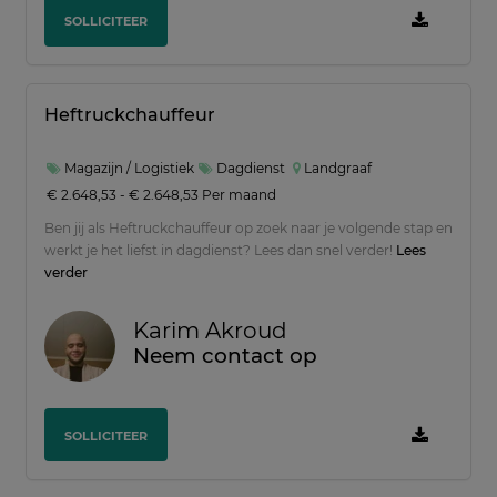
SOLLICITEER
Heftruckchauffeur
Magazijn / Logistiek
Dagdienst
Landgraaf
€ 2.648,53 - € 2.648,53 Per maand
Ben jij als Heftruckchauffeur op zoek naar je volgende stap en
werkt je het liefst in dagdienst? Lees dan snel verder!
Lees
verder
Karim Akroud
Neem contact op
SOLLICITEER