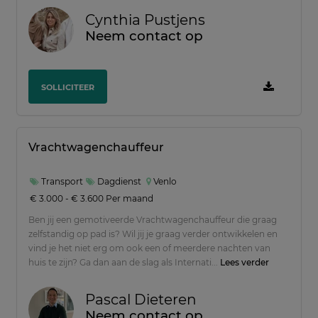
Cynthia Pustjens
Neem contact op
SOLLICITEER
Vrachtwagenchauffeur
Transport
Dagdienst
Venlo
€ 3.000 - € 3.600 Per maand
Ben jij een gemotiveerde Vrachtwagenchauffeur die graag
zelfstandig op pad is? Wil jij je graag verder ontwikkelen en
vind je het niet erg om ook een of meerdere nachten van
huis te zijn? Ga dan aan de slag als Internati...
Lees verder
Pascal Dieteren
Neem contact op