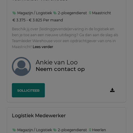
Magazijn / Logistiek
2-ploegendienst
Maastricht
€ 3.375 - € 3.825 Per maand
Beschik jij over (leidinggevende)ervaring in de logistiek en
ben je toe aan een nieuwe uitdaging? Ga dan aan de slag als
Teamleider Warehouse voor een opdrachtgever van ons in
Maastricht!
Lees verder
Ankie van Loo
Neem contact op
SOLLICITEER
Logistiek Medewerker
Magazijn / Logistiek
2-ploegendienst
Heerlen