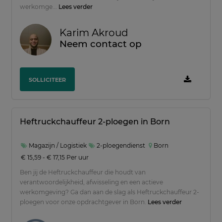
werkomge...
Lees verder
Food
-
Infra
-
Karim Akroud
Neem contact op
Magazijn / Logistiek
-
Industrie / Productie
-
SOLLICITEER
Zorg / Welzijn
-
Klantenservice
-
Schoonmaak
-
Heftruckchauffeur 2-ploegen in Born
Magazijn / Logistiek
2-ploegendienst
Born
Werk- en denkniveau
€ 15,59 - € 17,15 Per uur
Ben jij de Heftruckchauffeur die houdt van
Wo
-
verantwoordelijkheid, afwisseling en een actieve
werkomgeving? Ga dan aan de slag als Heftruckchauffeur 2-
Vmbo
-
ploegen voor onze opdrachtgever in Born.
Lees verder
Havo
-