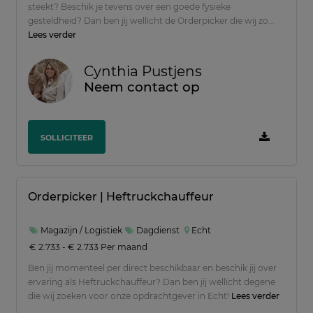
steekt? Beschik je tevens over een goede fysieke
gesteldheid? Dan ben jij wellicht de Orderpicker die wij zo...
Lees verder
Cynthia Pustjens
Neem contact op
SOLLICITEER
Orderpicker | Heftruckchauffeur
Magazijn / Logistiek
Dagdienst
Echt
€ 2.733 - € 2.733 Per maand
Ben jij momenteel per direct beschikbaar en beschik jij over
ervaring als Heftruckchauffeur? Dan ben jij wellicht degene
die wij zoeken voor onze opdrachtgever in Echt!
Lees verder