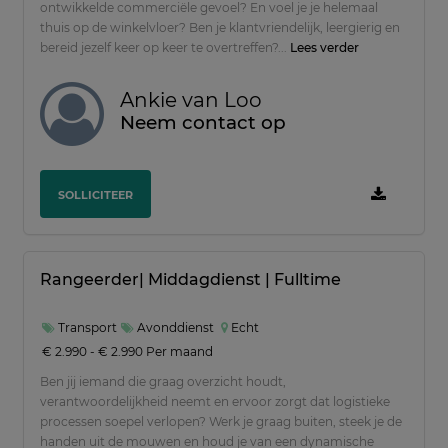
ontwikkelde commerciële gevoel? En voel je je helemaal
thuis op de winkelvloer? Ben je klantvriendelijk, leergierig en
bereid jezelf keer op keer te overtreffen?...
Lees verder
Vakgebied
Ankie van Loo
Commercieel
-
Neem contact op
Techniek
-
Transport
-
SOLLICITEER
Management
-
Financieel
-
Rangeerder| Middagdienst | Fulltime
Administratief / Secretarieel
-
Marketing / Communicatie
Transport
Avonddienst
Echt
-
€ 2.990 - € 2.990 Per maand
Facilitair
-
Ben jij iemand die graag overzicht houdt,
Bouw
-
verantwoordelijkheid neemt en ervoor zorgt dat logistieke
processen soepel verlopen? Werk je graag buiten, steek je de
Horeca / Recreatie / Toerisme
-
handen uit de mouwen en houd je van een dynamische