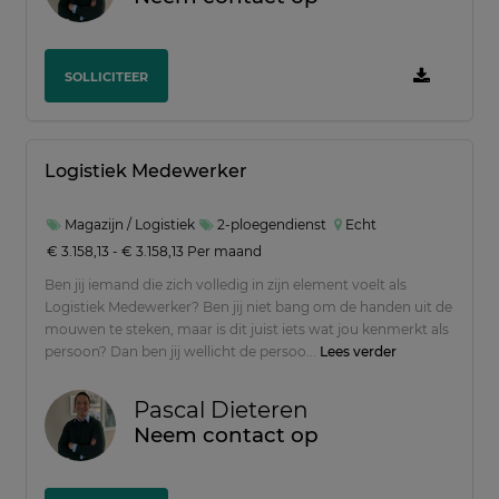
SOLLICITEER
Logistiek Medewerker
Magazijn / Logistiek
2-ploegendienst
Echt
€ 3.158,13 - € 3.158,13 Per maand
Ben jij iemand die zich volledig in zijn element voelt als
Logistiek Medewerker? Ben jij niet bang om de handen uit de
mouwen te steken, maar is dit juist iets wat jou kenmerkt als
persoon? Dan ben jij wellicht de persoo...
Lees verder
Pascal Dieteren
Neem contact op