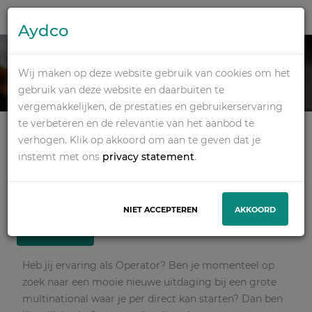
Aydco
OPERATOR | 3
Wij maken op deze website gebruik van cookies om het
PLOEGEN
gebruik van deze website en daarbuiten te
vergemakkelijken, de prestaties en gebruikerservaring
te verbeteren en de relevantie van het aanbod te
Vmbo, Havo, Vwo, Mbo, Hbo
verhogen. Klik op akkoord om aan te geven dat je
Avonddienst, 2-ploegendienst, Dagdienst
instemt met ons
privacy statement
.
Industrie / Productie
Roermond
€ 3.230,23 - € 3.230,23 Per maand
NIET ACCEPTEREN
AKKOORD
SOLLICITEER
Heb jij ervaring als Operator? Ben je momenteel op
zoek naar een mooie nieuwe uitdaging bij een grote
multinational waar je per direct kan starten? Dan ben