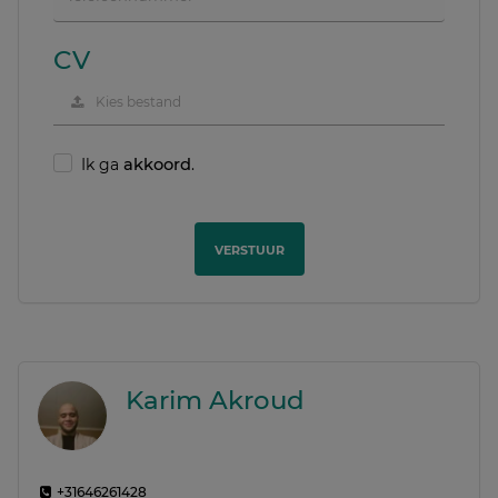
CV
Kies bestand
Ik ga
akkoord
.
VERSTUUR
Karim Akroud
+31646261428