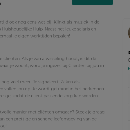
r
rtijd ook nog eens wat bij! Klinkt als muziek in de
Huishoudelijke Hulp. Naast het leuke salaris en
lemaal je eigen werktijden bepalen!
liënten. Als je van afwisseling houdt, is dit dé
waar je woont, word je ingezet bij Cliënten bij jou in
nog veel meer. Je signaleert. Zaken als
n vallen jou op. Je wordt getraind in het herkennen
eek je, zodat de cliënt passende zorg kan worden
pectvolle manier met cliënten omgaan? Steek je graag
an een prettige en schone leefomgeving van de
jou!