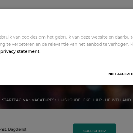
HOME
ALLE VACATURES
OPDRACHTGEVERS
O
bruik van cookies om het gebruik van deze website en daarbuit
ing te verbeteren en de relevantie van het aanbod te verhogen. 
s
privacy statement
.
UDELIJKE HULP - HEU
NIET ACCEPT
STARTPAGINA
VACATURES
HUISHOUDELIJKE HULP - HEUVELLAND
nst, Dagdienst
SOLLICITEER