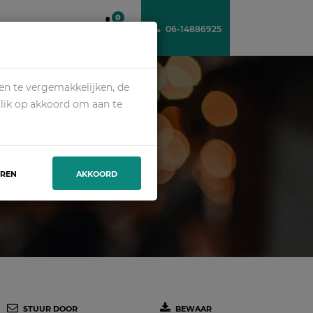
0
06-14886925
VER ONS
CONTACT
en te vergemakkelijken, de
Klik op akkoord om aan te
VELLAND
EREN
AKKOORD
STUUR DOOR
BEWAAR