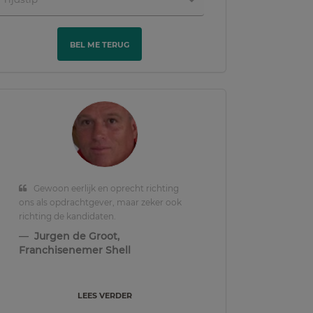
BEL ME TERUG
Gewoon eerlijk en oprecht richting
ons als opdrachtgever, maar zeker ook
richting de kandidaten.
Jurgen de Groot,
Franchisenemer Shell
LEES VERDER