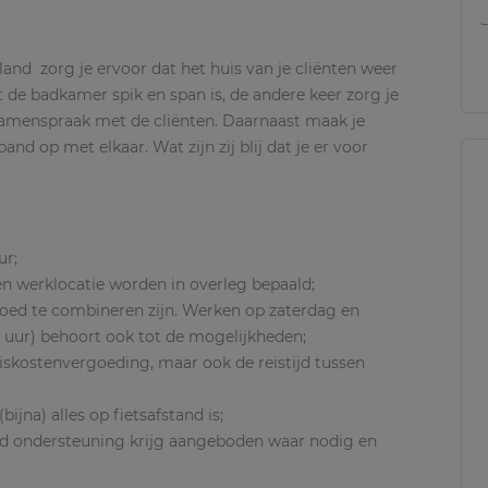
land zorg je ervoor dat het huis van je cliënten weer
 de badkamer spik en span is, de andere keer zorg je
 samenspraak met de cliënten. Daarnaast maak je
and op met elkaar. Wat zijn zij blij dat je er voor
ur;
n en werklocatie worden in overleg bepaald;
oed te combineren zijn. Werken op zaterdag en
 uur) behoort ook tot de mogelijkheden;
iskostenvergoeding, maar ook de reistijd tussen
bijna) alles op fietsafstand is;
ard ondersteuning krijg aangeboden waar nodig en