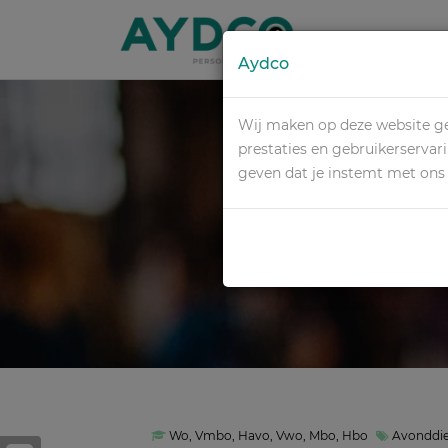
Aydco
Wij maken op deze website ge
prestaties en gebruikerservar
geven dat je instemt met on
HUISHO
Wo, Vmbo, Havo, Vwo, Mbo, Hbo
Avonddie