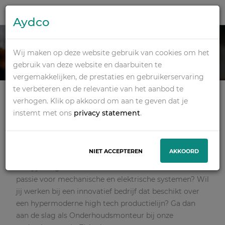
Aydco
ONDERHOUDSMONT
Wij maken op deze website gebruik van cookies om het
EUR
gebruik van deze website en daarbuiten te
vergemakkelijken, de prestaties en gebruikerservaring
te verbeteren en de relevantie van het aanbod te
Mbo, Hbo
Dagdienst
Techniek
Elsloo
verhogen. Klik op akkoord om aan te geven dat je
€ 2.900 - € 4.120 Per maand
instemt met ons
privacy statement
.
SOLLICITEER
NIET ACCEPTEREN
AKKOORD
Ben jij een gemotiveerde Onderhoudsmonteur met
passie voor mechanische en elektrische systemen? Wil
jij werken bij een innovatief bedrijf dat beschikt over
een hypermoderne high tech productielijn? Ga dan
aan de slag als Onderhoudsmonteur bij onze