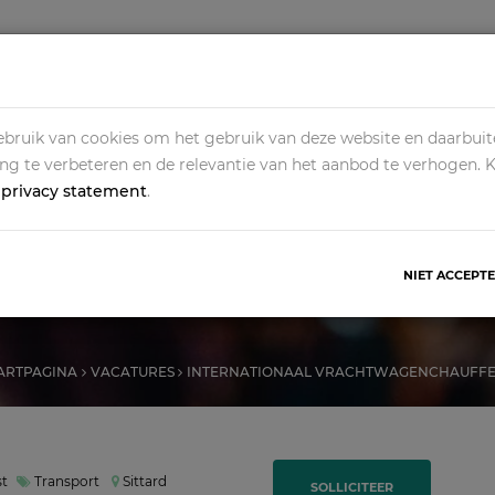
HOME
ALLE VACATURES
OPDRACHTGEVERS
O
bruik van cookies om het gebruik van deze website en daarbuit
ing te verbeteren en de relevantie van het aanbod te verhogen. 
s
privacy statement
.
ONAAL VRACHTWAGE
NIET ACCEPT
ARTPAGINA
VACATURES
INTERNATIONAAL VRACHTWAGENCHAUFF
st
Transport
Sittard
SOLLICITEER