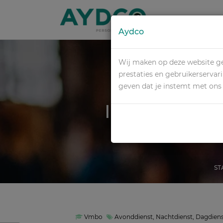
Aydco
Wij maken op deze website ge
prestaties en gebruikerservar
geven dat je instemt met on
INTERNATI
ST
Vmbo
Avonddienst, Nachtdienst, Dagdien