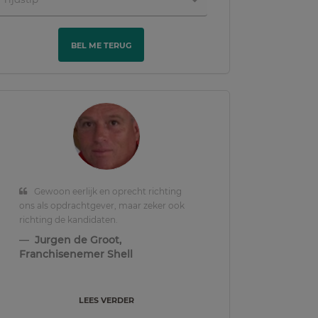
BEL ME TERUG
Gewoon eerlijk en oprecht richting
ons als opdrachtgever, maar zeker ook
richting de kandidaten.
Jurgen de Groot,
Franchisenemer Shell
LEES VERDER