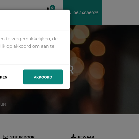
0
06-14886925
VER ONS
CONTACT
en te vergemakkelijken, de
Klik op akkoord om aan te
NCHAUFFEUR
EREN
AKKOORD
EUR
STUUR DOOR
BEWAAR