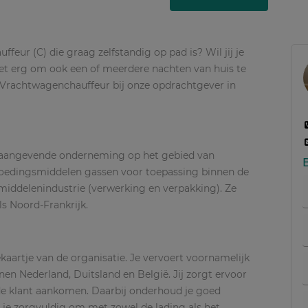
eur (C) die graag zelfstandig op pad is? Wil jij je
iet erg om ook een of meerdere nachten van huis te
al Vrachtwagenchauffeur bij onze opdrachtgever in
onaangevende onderneming op het gebied van
 voedingsmiddelen gassen voor toepassing binnen de
gsmiddelenindustrie (verwerking en verpakking). Ze
als Noord-Frankrijk.
ekaartje van de organisatie. Je vervoert voornamelijk
n Nederland, Duitsland en België. Jij zorgt ervoor
j de klant aankomen. Daarbij onderhoud je goed
 je zorgvuldig om met zowel de lading als het