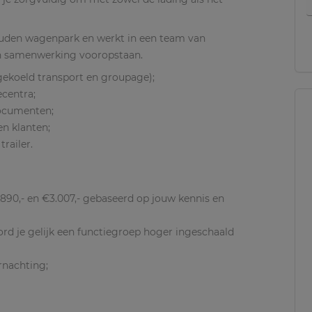
uden wagenpark en werkt in een team van
 en samenwerking vooropstaan.
ekoeld transport en groupage);
ecentra;
documenten;
n klanten;
railer.
.890,- en €3.007,- gebaseerd op jouw kennis en
ord je gelijk een functiegroep hoger ingeschaald
rnachting;