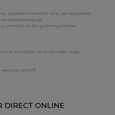
;
samen bijzondere momenten vieren, een kerstpakket,
de personeelsvereniging;
p ontwikkel- en doorgroeimogelijkheden.
en en te overnachten op locatie indien nodig;
 woord als geschrift.
R DIRECT ONLINE