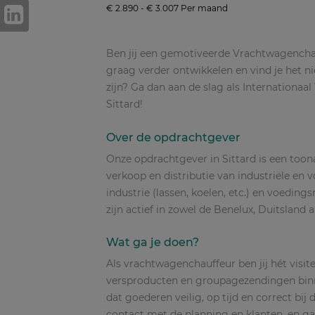
€ 2.890 - € 3.007 Per maand
Ben jij een gemotiveerde Vrachtwagenchauff
graag verder ontwikkelen en vind je het n
zijn? Ga dan aan de slag als Internationa
Sittard!
Over de opdrachtgever
Onze opdrachtgever in Sittard is een to
verkoop en distributie van industriële en
industrie (lassen, koelen, etc.) en voedin
zijn actief in zowel de Benelux, Duitsland 
Wat ga je doen?
Als vrachtwagenchauffeur ben jij hét visit
versproducten en groupagezendingen binne
dat goederen veilig, op tijd en correct bi
contact met de planning en klanten, en ga