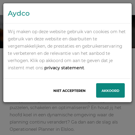
Aydco
OPERATIONEEL
Wij maken op deze website gebruik van cookies om het
PLANNER
gebruik van deze website en daarbuiten te
vergemakkelijken, de prestaties en gebruikerservaring
te verbeteren en de relevantie van het aanbod te
Wo, Mbo, Hbo
Dagdienst
Industrie / Productie
verhogen. Klik op akkoord om aan te geven dat je
Elsloo
€ 2.850 - € 4.500 Per maand
instemt met ons
privacy statement
.
SOLLICITEER
NIET ACCEPTEREN
AKKOORD
Ben jij een organisatietalent dat energie krijgt van
puzzelen, schakelen en optimaliseren? En houd jij het
hoofd koel in een dynamische omgeving waar de
planning continu verandert? Ga dan aan de slag als
Operationeel Planner in Elsloo.