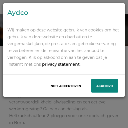
HEFTRUCKCHAUFFEU
Aydco
R 2-PLOEGEN IN
Wij maken op deze website gebruik van cookies om het
gebruik van deze website en daarbuiten te
BORN
vergemakkelijken, de prestaties en gebruikerservaring
te verbeteren en de relevantie van het aanbod te
Vmbo, Havo, Vwo, Mbo
2-ploegendienst
verhogen. Klik op akkoord om aan te geven dat je
Magazijn / Logistiek
Born
€ 15,59 - € 17,15 Per uur
instemt met ons
privacy statement
.
SOLLICITEER
NIET ACCEPTEREN
AKKOORD
Ben jij de Heftruckchauffeur die houdt van
verantwoordelijkheid, afwisseling en een actieve
werkomgeving? Ga dan aan de slag als
Heftruckchauffeur 2-ploegen voor onze opdrachtgever
in Born.