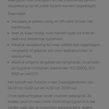
klaargezet voor transport en dat inkomende pallets
nauwkeurig op de juiste locatie worden opgeslagen.
Daarnaast:
Verplaats je pallets veilig en efficiënt binnen het
warehouse;
Voer je, waar nodig, scan handelingen uit met de
daarvoor bestemde systemen;
Houd je nauwkeurig bij waar pallets zijn opgeslagen,
verplaatst of gepickt om voorraadverschillen te
voorkomen;
Werk je volgens de geldende veiligheids-, kwaliteits-
en hygiëne richtlijnen, waaronder ISO 22000, ISO
9001 en HACCP.
Het betreft een functie in een 2-ploegendienst van
06:00 tot 14:30 uur en 14:30 tot 23:00 uur.
Onze opdrachtgever vindt vitaliteit belangrijk. Ze
bieden daarom een uniek vitaliteitsprogramma dat
verder gaat dan je misschien gewend bent. Iedere