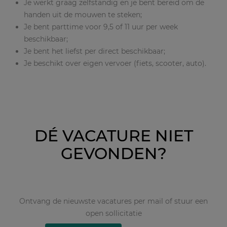
Je werkt graag zelfstandig en je bent bereid om de
handen uit de mouwen te steken;
Je bent parttime voor 9,5 of 11 uur per week
beschikbaar;
Je bent het liefst per direct beschikbaar;
Je beschikt over eigen vervoer (fiets, scooter, auto).
DÉ VACATURE NIET
GEVONDEN?
Ontvang de nieuwste vacatures per mail of stuur een
open sollicitatie