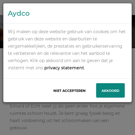
Aydco
SCHOONMAKER IN
SITTARD OF ECHT
Wij maken op deze website gebruik van cookies om het
gebruik van deze website en daarbuiten te
vergemakkelijken, de prestaties en gebruikerservaring
Deze vacature is vervallen
te verbeteren en de relevantie van het aanbod te
INFORMATIE OVER DE
verhogen. Klik op akkoord om aan te geven dat je
VERVALLEN VACATURE
instemt met ons
privacy statement
.
Onze opdrachtgever is op zoek naar schoonmakers in
Valkenburg voor diverse locaties. De locaties kunnen
NIET ACCEPTEREN
AKKOORD
variëren tussen kantoorpanden, restaurants en
bijvoorbeeld kinderdagverblijven. Als schoonmaker in
Sittard of Echt weet jij als geen ander hoe je algemene
ruimtes schoon houdt. Je bent graag fysiek bezig en
haalt voldoening uit het schoonmaken van een
gebouw.