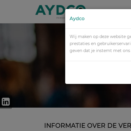
Aydco
Wij maken op deze website ge
prestaties en gebruikerservar
geven dat je instemt met on
TECHN
INFORMATIE OVER DE VE