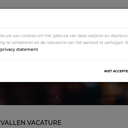
HOME
ALLE VACATURES
OPDRACHTGEVERS
O
bruik van cookies om het gebruik van deze website en daarbuit
ing te verbeteren en de relevantie van het aanbod te verhogen. 
s
privacy statement
.
ISCH SUPPORT MEDE
NIET ACCEPT
Deze vacature is vervallen
STARTPAGINA
VACATURES
TECHNISCH SUPPORT MEDEWERKER
RVALLEN VACATURE