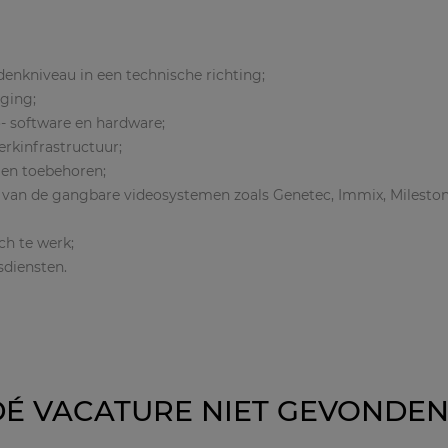
nkniveau in een technische richting;
iging;
- software en hardware;
rkinfrastructuur;
 en toebehoren;
van de gangbare videosystemen zoals Genetec, Immix, Milestone,
ch te werk;
sdiensten.
DÉ VACATURE NIET GEVONDEN