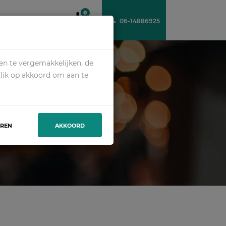
0
06-14886925
VER ONS
CONTACT
en te vergemakkelijken, de
Klik op akkoord om aan te
WERKER
EREN
AKKOORD