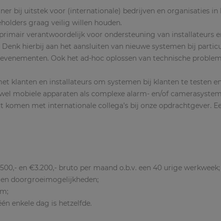
er bij uitstek voor (internationale) bedrijven en organisaties i
holders graag veilig willen houden.
rimair verantwoordelijk voor ondersteuning van installateurs e
enk hierbij aan het aansluiten van nieuwe systemen bij particul
e evenementen. Ook het ad-hoc oplossen van technische problem
met klanten en installateurs om systemen bij klanten te testen e
owel mobiele apparaten als complexe alarm- en/of camerasystem
t komen met internationale collega’s bij onze opdrachtgever. E
.500,- en €3.200,- bruto per maand o.b.v. een 40 urige werkweek
 en doorgroeimogelijkheden;
am;
én enkele dag is hetzelfde.