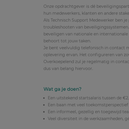
Onze opdrachtgever is dé beveiligingspartn
hun medewerkers, klanten en andere stake
Als Technisch Support Medewerker ben je p
troubleshooten van beveiligingssystemen. D
beveiligen van nationale en international
behoort tot jouw taken.
Je bent veelvuldig telefonisch in contact 
oplevering ervan. Het configureren van z
Overkoepelend zul je regelmatig in contac
dus van belang hiervoor.
Wat ga je doen?
Een uitstekend startsalaris tussen de €2
Een baan met veel toekomstperspectief
Een informeel, gezellig en toegewijd te
Veel diversiteit in de werkzaamheden, gé