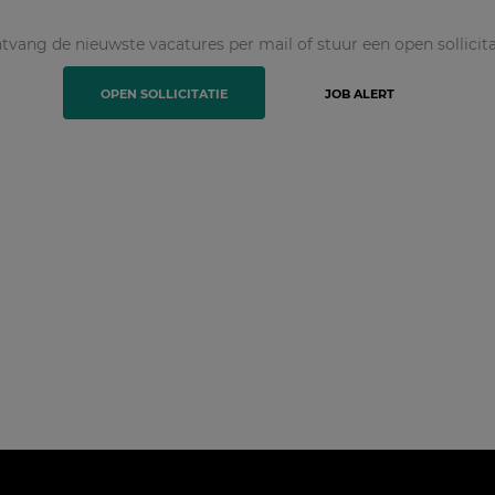
tvang de nieuwste vacatures per mail of stuur een open sollicita
OPEN SOLLICITATIE
JOB ALERT