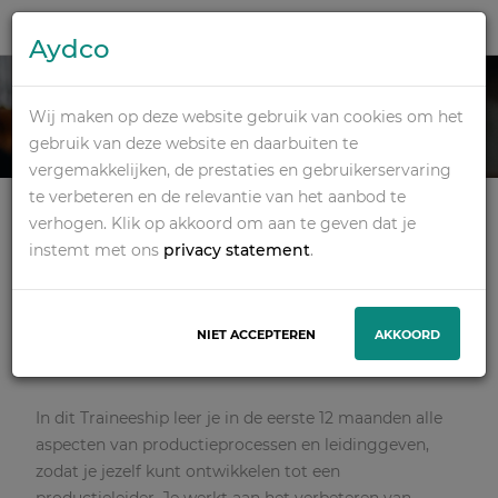
Aydco
MANAGEMENT
TRAINEE
Wij maken op deze website gebruik van cookies om het
gebruik van deze website en daarbuiten te
vergemakkelijken, de prestaties en gebruikerservaring
Deze vacature is vervallen
te verbeteren en de relevantie van het aanbod te
INFORMATIE OVER DE
verhogen. Klik op akkoord om aan te geven dat je
VERVALLEN VACATURE
instemt met ons
privacy statement
.
Onze opdrachtgever is een toonaangevende
organisatie als industriële wasserij. Zij leveren deze
NIET ACCEPTEREN
AKKOORD
dienst voor bedrijven die onder andere werkzaam zijn
in de Health, Hospitality en Industriële sector.
In dit Traineeship leer je in de eerste 12 maanden alle
aspecten van productieprocessen en leidinggeven,
zodat je jezelf kunt ontwikkelen tot een