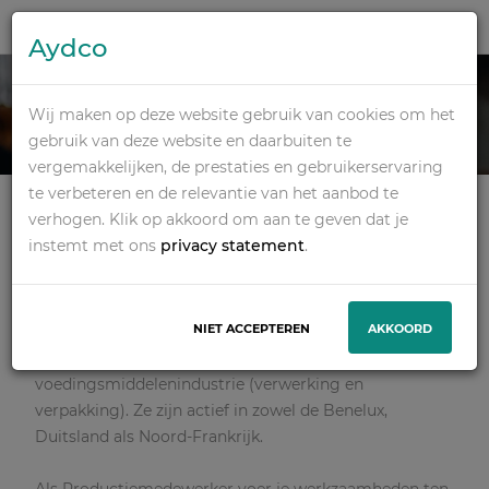
Aydco
VAKANTIEMEDEWER
KER IN SITTARD
Wij maken op deze website gebruik van cookies om het
gebruik van deze website en daarbuiten te
vergemakkelijken, de prestaties en gebruikerservaring
Deze vacature is vervallen
te verbeteren en de relevantie van het aanbod te
INFORMATIE OVER DE
verhogen. Klik op akkoord om aan te geven dat je
VERVALLEN VACATURE
instemt met ons
privacy statement
.
Onze opdrachtgever in Sittard is een toonaangevende
onderneming op het gebied van verkoop en distributie
NIET ACCEPTEREN
AKKOORD
van industriële en voedingsmiddelen gassen voor
toepassing binnen de industrie (lassen, koelen, etc.) en
voedingsmiddelenindustrie (verwerking en
verpakking). Ze zijn actief in zowel de Benelux,
Duitsland als Noord-Frankrijk.